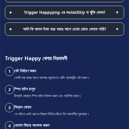
Trigger Happypng এর ভolatilitiy বা ঝুঁকি কেমন?
▼
আমি কি আসল টাকা খরচ করার আগে ডেমো মোডে খেলতে পারি?
▼
Trigger Happy খেলার নিয়মাবলী
বেট নির্ধারণ করুন
1
গেমটি শুরু করার আগে আপনার পছন্দমতো বেটিং অ্যামাউন্ট সেট করুন।
স্পিন বাটন চাপুন
2
রিলগুলি ঘোরাতে স্পিন বাটনে ক্লিক করুন এবং প্রতীক্ষা করুন।
সিম্বল মেলান
3
পে-লাইনে একই ধরণের সিম্বল মিলিয়ে জিতে নিন আকর্ষণীয় পুরস্কার।
বোনাস ফিচার আনলক করুন
4