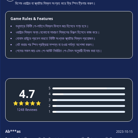
বিশেষ ওয়াইল্ড বা স্ক্যাটার সিম্বল সংগ্রহ করে ফ্রি স্পিন ট্রিগার করুন।
Game Rules & Features
শুধুমাত্র নির্দিষ্ট পে-লাইনে সিম্বল মিললে জয় হিসেবে গণ্য হবে।
ওয়াইল্ড সিম্বল অন্য যেকোনো সাধারণ সিম্বলের বিকল্প হিসেবে কাজ করে।
বোনাস রাউন্ডে প্রবেশ করতে নির্দিষ্ট সংখ্যক স্ক্যাটার সিম্বল প্রয়োজন।
বেট করার পর স্পিন প্রক্রিয়া সম্পন্ন না হওয়া পর্যন্ত অপেক্ষা করুন।
গেমের সকল জয় এবং পে-আউট নির্ধারিত পে-টেবল অনুযায়ী হিসাব করা হয়।
5
4.7
4
3
⭐⭐⭐⭐⭐
2
1248 Reviews
1
Ab***as
2023-10-15