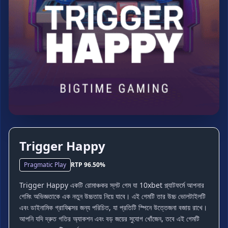
▶
Trigger Happy
Pragmatic Play
RTP 96.50%
Trigger Happy একটি রোমাঞ্চকর স্লট গেম যা 10xbet প্ল্যাটফর্মে আপনার
গেমিং অভিজ্ঞতাকে এক নতুন উচ্চতায় নিয়ে যাবে। এই গেমটি তার উচ্চ ভোলটাইলটি
এবং ডাইনামিক গ্রাফিক্সের জন্য পরিচিত, যা প্রতিটি স্পিনে উত্তেজনা বজায় রাখে।
আপনি যদি দ্রুত গতির অ্যাকশন এবং বড় জয়ের সুযোগ খোঁজেন, তবে এই গেমটি