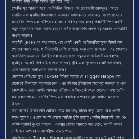
আপনার জন্য একটি আদর্শ পছন্দ হতে পারে।
গেমটির মূল আকর্ষণ হলো এর ইউনিক সিম্বল এবং বোনাস ফিচারসমূহ। এখানে
ওয়াইল্ড এবং স্ক্যাটার সিম্বলগুলো অত্যন্ত কার্যকরভাবে কাজ করে, যা প্লেয়ারদের
জন্য ফ্রি স্পিন এবং মাল্টিপ্লায়ার জেতার পথ প্রশস্ত করে। প্রতিটি স্পিন একটি
নতুন সম্ভাবনার দরজা খোলে, যেখানে সঠিক কম্বিনেশন মিললে বড় অংকের পেমআউট
পাওয়া সম্ভব।
আরটিপি (RTP) এর কথা বললে, এই গেমটি একটি প্রতিযোগিতামূলক রিটার্ন অফ
প্লেয়ার অফার করে, যা দীর্ঘমেয়াদী গেমিং সেশনের জন্য বেশ লাভজনক। এর গেমপ্লে
মেকানিজম এমনভাবে ডিজাইন করা হয়েছে যাতে নতুন এবং অভিজ্ঞ উভয় ধরণের
জুয়াড়িরা সহজেই খাপ খাইয়ে নিতে পারেন। ঝুঁকি এবং পুরস্কারের এই ভারসাম্যই
একে অন্যান্য স্লট থেকে আলাদা করে।
মোবাইল গেমিংয়ের যুগে 10xbet নিশ্চিত করেছে যে Trigger Happy যেন
যেকোনো ডিভাইসে মসৃণভাবে চলে। এর ইউজার ইন্টারফেস অত্যন্ত সহজবোধ্য এবং
রেসপনসিভ, ফলে আপনি আপনার স্মার্টফোন বা ট্যাবলেট থেকে যেকোনো সময় বেটিং
শুরু করতে পারেন। লোডিং স্পিড এবং গ্রাফিকাল পারফরম্যান্স এখানে অত্যন্ত
উন্নত।
যারা সরাসরি রিয়েল মানি বেটিংয়ে যেতে ভয় পান, তাদের জন্য ডেমো মোড একটি
দারুণ সুযোগ। এখানে আপনি কোনো আর্থিক ঝুঁকি ছাড়াই গেমটির নিয়মাবলী এবং পে-
আউট প্যাটার্ন বুঝতে পারবেন। একবার কৌশল আয়ত্ত হয়ে গেলে, আপনি আসল
বাজি ধরে আপনার ভাগ্য পরীক্ষা করতে পারেন।
সামগ্রিকভাবে, Trigger Happy কেবল একটি গেম নয়, বরং এটি একটি পূর্ণাঙ্গ