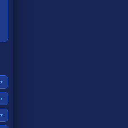
▼
▼
▼