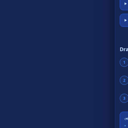
Dra
1
2
3
খে