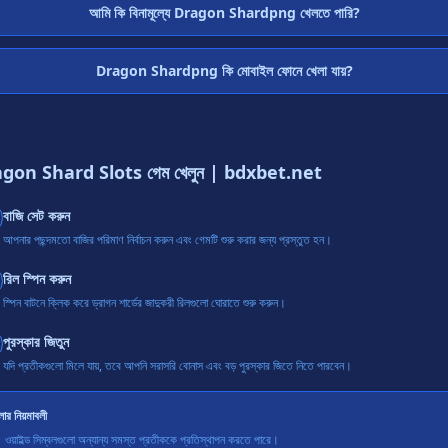
আমি কি বিনামূল্যে Dragon Shardpng খেলতে পারি?
Dragon Shardpng কি মোবাইল ফোনে খেলা যায়?
gon Shard Slots গেম খেলুন | bdxbet.net
বাজি সেট করুন
আপনার পছন্দমতো বাজির পরিমাণ নির্বাচন করুন এবং গেমটি শুরু করার জন্য প্রস্তুত হন।
রিল স্পিন করুন
স্পিন বাটনে ক্লিক করে ড্রাগন শার্ডের জাদুকরী রিলগুলো ঘোরাতে শুরু করুন।
পুরস্কার জিতুন
যদি প্রতীকগুলো মিলে যায়, তবে আপনি সরাসরি বোনাস এবং বড় পুরস্কার জিতে নিতে পারবেন।
লার নিয়মাবলী
ওয়াইল্ড সিম্বলগুলো অন্যান্য সমস্ত প্রতীককে প্রতিস্থাপন করতে পারে।