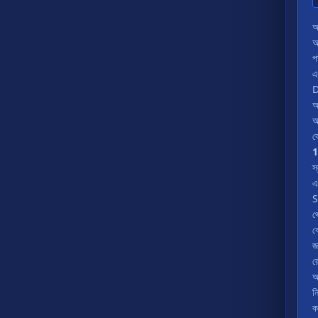
আ
আ
প
এ
D
আ
অ
ব
1
স
এ
S
থ
ব
জ
র
আ
ন
ক