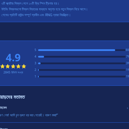
৩টি স্ক্যাটার সিম্বল পেলে ১০টি ফ্রি স্পিন ট্রিগার হয়।
উইনিং সিম্বলগুলো টিম্বল ফিচারের মাধ্যমে অদৃশ্য হয়ে নতুন সিম্বল নিয়ে আসে।
গেমের প্রতিটি রাউন্ড সম্পূর্ণ স্বাধীন এবং RNG দ্বারা নিয়ন্ত্রিত।
5
8
4.9
4
7
3
3
⭐⭐⭐⭐⭐
2
1
2845 রিভিউ সংখ্যা
1
1
য়াড়দের মতামত
আহমেদ
২
রণ গেম! আমি খুব দ্রুত বড় জয় পেয়েছি। দারুণ মজা!”